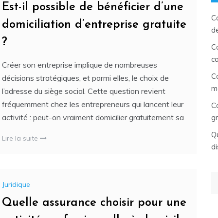
Est-il possible de bénéficier d’une
C
domiciliation d’entreprise gratuite
d
?
C
c
Créer son entreprise implique de nombreuses
C
décisions stratégiques, et parmi elles, le choix de
m
l’adresse du siège social. Cette question revient
fréquemment chez les entrepreneurs qui lancent leur
C
activité : peut-on vraiment domicilier gratuitement sa
gr
Qu
Lire la suite
di
Re
Juridique
Quelle assurance choisir pour une