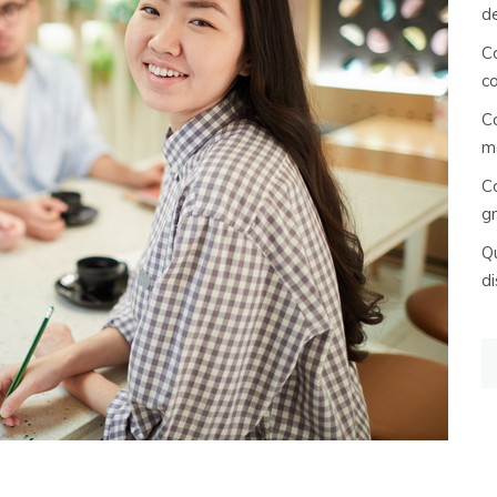
d
C
c
C
m
C
gr
Qu
di
Re