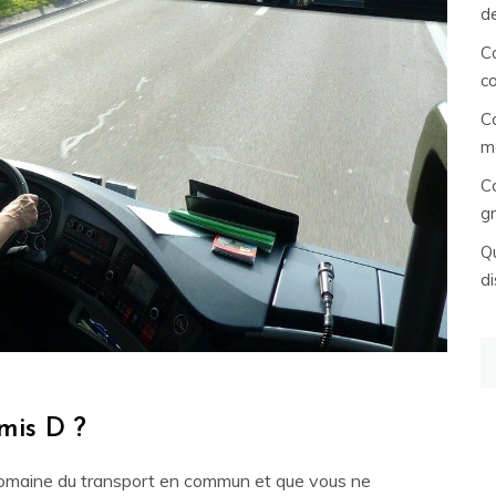
d
C
c
C
m
C
gr
Qu
di
Re
mis D ?
 domaine du transport en commun et que vous ne