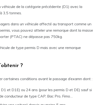
n véhicule de la catégorie précédente (D1) avec la
’à 3,5 tonnes.
agers dans un véhicule affecté au transport comme un
 permis, vous pouvez atteler une remorque dont la masse
nsporter (PTAC) ne dépasse pas 750kg.
éhicule de type permis D mais avec une remorque
’obtenir ?
er certaines conditions avant le passage d’examn dont :
s D1 et D1E) ou 24 ans (pour les permis D et DE) sauf si
 de conducteur de type CAP, Bac Pro, Fimo…
nduire une voiture) depuis au moins 5 ans