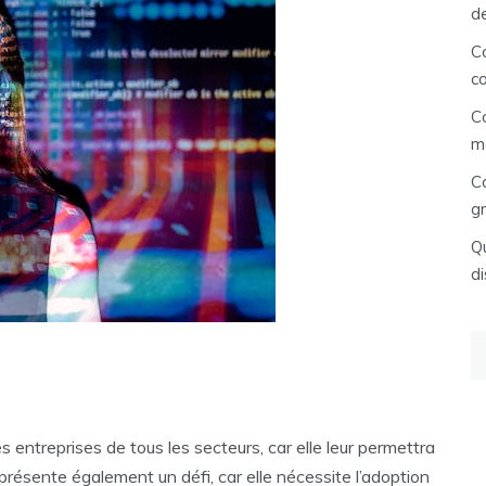
d
C
c
C
m
C
gr
Qu
di
Re
s entreprises de tous les secteurs, car elle leur permettra
eprésente également un défi, car elle nécessite l’adoption