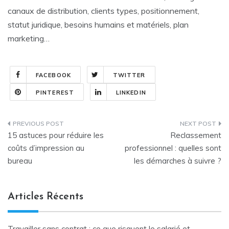
canaux de distribution, clients types, positionnement,
statut juridique, besoins humains et matériels, plan
marketing…
FACEBOOK
TWITTER
PINTEREST
LINKEDIN
Navigation
15 astuces pour réduire les
Reclassement
de
coûts d’impression au
professionnel : quelles sont
bureau
les démarches à suivre ?
l’article
Articles Récents
Travailler sans contrat : ce que risquent le salarié et